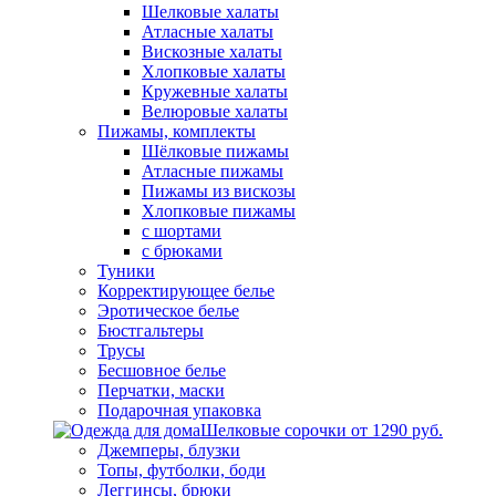
Шелковые халаты
Атласные халаты
Вискозные халаты
Хлопковые халаты
Кружевные халаты
Велюровые халаты
Пижамы, комплекты
Шёлковые пижамы
Атласные пижамы
Пижамы из вискозы
Хлопковые пижамы
с шортами
с брюками
Туники
Корректирующее белье
Эротическое белье
Бюстгальтеры
Трусы
Бесшовное белье
Перчатки, маски
Подарочная упаковка
Шелковые сорочки от 1290 руб.
Джемперы, блузки
Топы, футболки, боди
Леггинсы, брюки