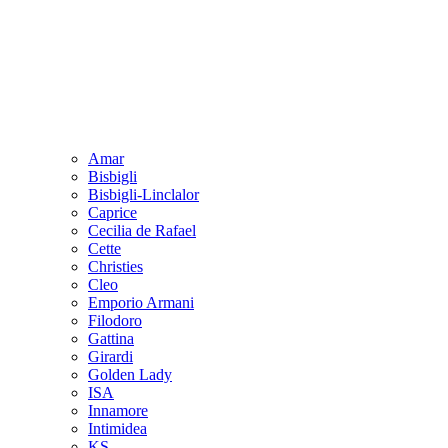
Amar
Bisbigli
Bisbigli-Linclalor
Caprice
Cecilia de Rafael
Cette
Christies
Cleo
Emporio Armani
Filodoro
Gattina
Girardi
Golden Lady
ISA
Innamore
Intimidea
KS