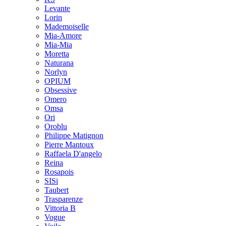
Levante
Lorin
Mademoiselle
Mia-Amore
Mia-Mia
Moretta
Naturana
Norlyn
OPIUM
Obsessive
Omero
Omsa
Ori
Oroblu
Philippe Matignon
Pierre Mantoux
Raffaela D'angelo
Reina
Rosapois
SISi
Taubert
Trasparenze
Vittoria B
Vogue