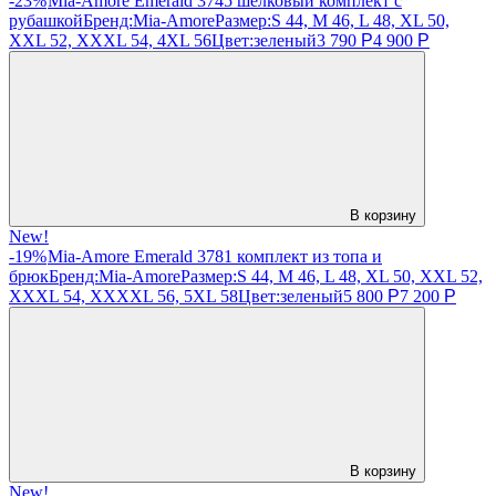
-23%
Mia-Amore Emerald 3745 шелковый комплект с
рубашкой
Бренд:
Mia-Amore
Размер:
S 44, M 46, L 48, XL 50,
XXL 52, XXXL 54, 4XL 56
Цвет:
зеленый
3 790
Р
4 900
Р
В корзину
New!
-19%
Mia-Amore Emerald 3781 комплект из топа и
брюк
Бренд:
Mia-Amore
Размер:
S 44, M 46, L 48, XL 50, XXL 52,
XXXL 54, XXXXL 56, 5XL 58
Цвет:
зеленый
5 800
Р
7 200
Р
В корзину
New!