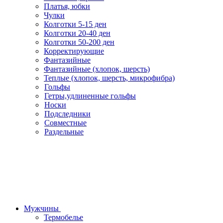
Платья, юбки
Чулки
Колготки 5-15 ден
Колготки 20-40 ден
Колготки 50-200 ден
Корректирующие
Фантазийные
Фантазийные (хлопок, шерсть)
Теплые (хлопок, шерсть, микрофибра)
Гольфы
Гетры,удлиненные гольфы
Носки
Подследники
Совместные
Раздельные
Мужчины
Термобелье