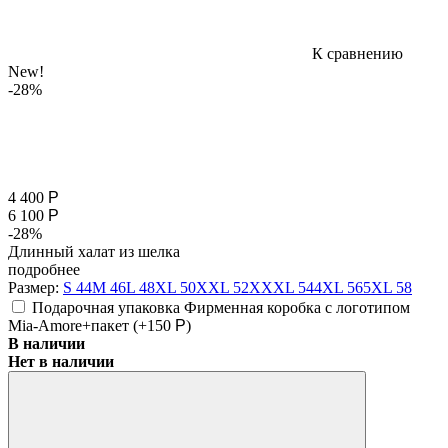
К сравнению
New!
-28%
4 400
Р
6 100
Р
-28%
Длинный халат из шелка
подробнее
Размер:
S 44
M 46
L 48
XL 50
XXL 52
XXXL 54
4XL 56
5XL 58
Подарочная упаковка Фирменная коробка с логотипом
Mia-Amore+пакет (+
150
Р
)
В наличии
Нет в наличии