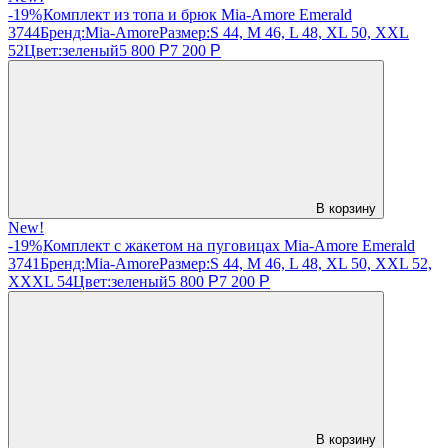
-19%
Комплект из топа и брюк Mia-Amore Emerald
3744
Бренд:
Mia-Amore
Размер:
S 44, M 46, L 48, XL 50, XXL
52
Цвет:
зеленый
5 800
Р
7 200
Р
В корзину
New!
-19%
Комплект с жакетом на пуговицах Mia-Amore Emerald
3741
Бренд:
Mia-Amore
Размер:
S 44, M 46, L 48, XL 50, XXL 52,
XXXL 54
Цвет:
зеленый
5 800
Р
7 200
Р
В корзину