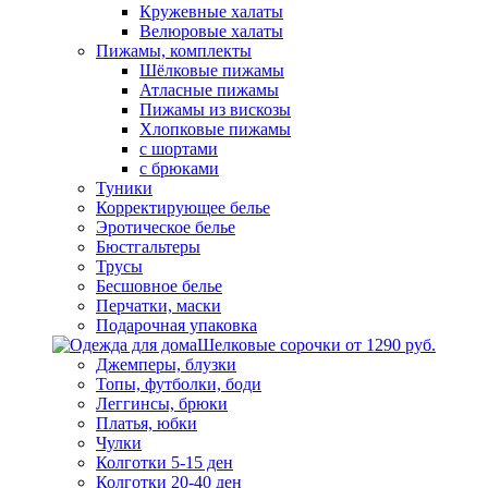
Кружевные халаты
Велюровые халаты
Пижамы, комплекты
Шёлковые пижамы
Атласные пижамы
Пижамы из вискозы
Хлопковые пижамы
с шортами
с брюками
Туники
Корректирующее белье
Эротическое белье
Бюстгальтеры
Трусы
Бесшовное белье
Перчатки, маски
Подарочная упаковка
Шелковые сорочки от 1290 руб.
Джемперы, блузки
Топы, футболки, боди
Леггинсы, брюки
Платья, юбки
Чулки
Колготки 5-15 ден
Колготки 20-40 ден