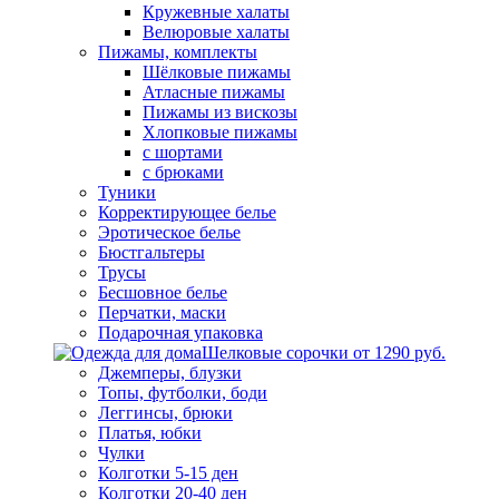
Кружевные халаты
Велюровые халаты
Пижамы, комплекты
Шёлковые пижамы
Атласные пижамы
Пижамы из вискозы
Хлопковые пижамы
с шортами
с брюками
Туники
Корректирующее белье
Эротическое белье
Бюстгальтеры
Трусы
Бесшовное белье
Перчатки, маски
Подарочная упаковка
Шелковые сорочки от 1290 руб.
Джемперы, блузки
Топы, футболки, боди
Леггинсы, брюки
Платья, юбки
Чулки
Колготки 5-15 ден
Колготки 20-40 ден