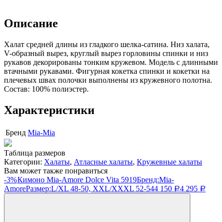
Описание
Халат средней длины из гладкого шелка-сатина. Низ халата,
V-образный вырез, круглый вырез горловины спинки и низ
рукавов декорированы тонким кружевом. Модель с длинными
втачными рукавами. Фигурная кокетка спинки и кокетки на
плечевых швах полочки выполнены из кружевного полотна.
Состав: 100% полиэстер.
Характеристики
Бренд
Mia-Mia
Таблица размеров
Категории:
Халаты
,
Атласные халаты
,
Кружевные халаты
Вам может также понравиться
-3%
Кимоно Mia-Amore Dolce Vita 5919
Бренд:
Mia-
Amore
Размер:
L/XL 48-50, XXL/XXXL 52-54
4 150
4 295
Р
Р