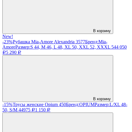
В корзину
New!
-23%
Рубашка Mia-Amore Alexandria 3577
Бренд:
Mia-
Amore
Размер:
S 44, M 46, L 48, XL 50, XXL 52, XXXL 54
4 050
5 290
Р
Р
В корзину
-15%
Трусы женские Opium 450
Бренд:
OPIUM
Размер:
L/XL 48-
50, S/M 44
975
1 150
Р
Р