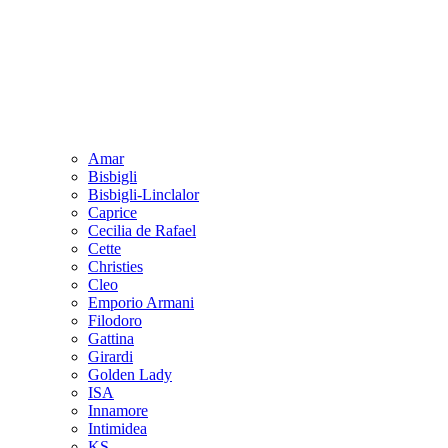
Amar
Bisbigli
Bisbigli-Linclalor
Caprice
Cecilia de Rafael
Cette
Christies
Cleo
Emporio Armani
Filodoro
Gattina
Girardi
Golden Lady
ISA
Innamore
Intimidea
KS