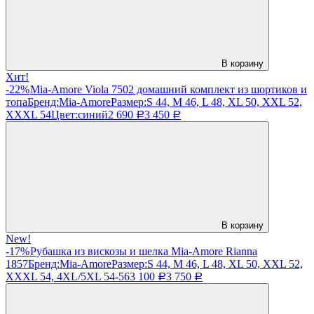
В корзину
Хит!
-22%
Mia-Amore Viola 7502 домашний комплект из шортиков и
топа
Бренд:
Mia-Amore
Размер:
S 44, M 46, L 48, XL 50, XXL 52,
XXXL 54
Цвет:
синий
2 690
3 450
Р
Р
В корзину
New!
-17%
Рубашка из вискозы и шелка Mia-Amore Rianna
1857
Бренд:
Mia-Amore
Размер:
S 44, M 46, L 48, XL 50, XXL 52,
XXXL 54, 4XL/5XL 54-56
3 100
3 750
Р
Р