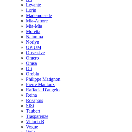
Levante
Lorin
Mademoiselle
Mia-Amore
Mia-Mia
Moretta
Naturana
Norlyn
OPIUM
Obsessive
Omero
Omsa
Ori
Oroblu
Philippe Matignon
Pierre Mantoux
Raffaela D'angelo
Reina
Rosapois
SISi
Taubert
Trasparenze
Vittoria B
Vogue