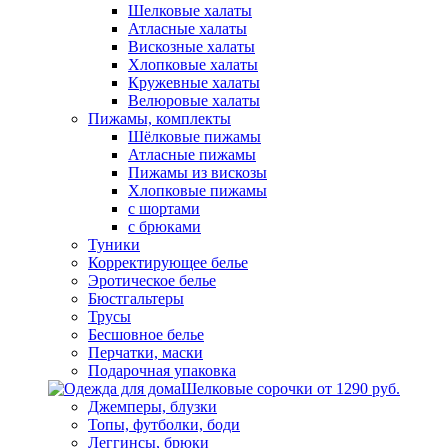
Шелковые халаты
Атласные халаты
Вискозные халаты
Хлопковые халаты
Кружевные халаты
Велюровые халаты
Пижамы, комплекты
Шёлковые пижамы
Атласные пижамы
Пижамы из вискозы
Хлопковые пижамы
с шортами
с брюками
Туники
Корректирующее белье
Эротическое белье
Бюстгальтеры
Трусы
Бесшовное белье
Перчатки, маски
Подарочная упаковка
Шелковые сорочки от 1290 руб.
Джемперы, блузки
Топы, футболки, боди
Леггинсы, брюки