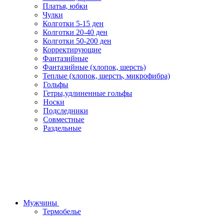
Платья, юбки
Чулки
Колготки 5-15 ден
Колготки 20-40 ден
Колготки 50-200 ден
Корректирующие
Фантазийные
Фантазийные (хлопок, шерсть)
Теплые (хлопок, шерсть, микрофибра)
Гольфы
Гетры,удлиненные гольфы
Носки
Подследники
Совместные
Раздельные
Мужчины
Термобелье