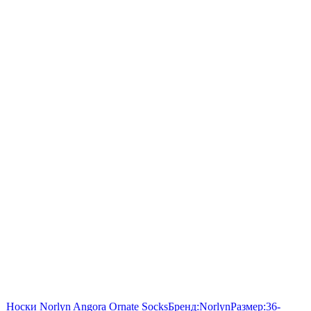
Носки Norlyn Angora Ornate Socks
Бренд:
Norlyn
Размер:
36-