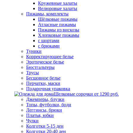
Кружевные халаты
Велюровые халаты
Пижамы, комплекты
Шёлковые пижамы
Атласные пижамы
Пижамы из вискозы
Хлопковые пижамы
с шортами
с брюками
Туники
Корректирующее белье
Эротическое белье
Бюстгальтеры
Трусы
Бесшовное белье
Перчатки, маски
Подарочная упаковка
Шелковые сорочки от 1290 руб.
Джемперы, блузки
Топы, футболки, боди
Леггинсы, брюки
Платья, юбки
Чулки
Колготки 5-15 ден
Колготки 20-40 ден