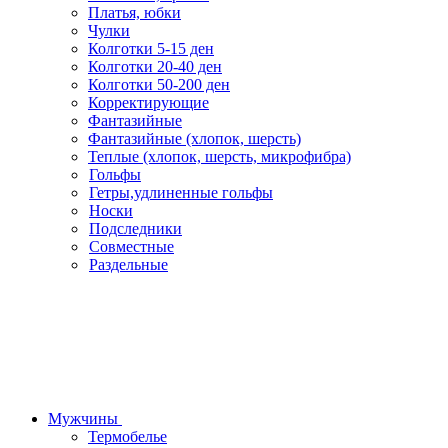
Платья, юбки
Чулки
Колготки 5-15 ден
Колготки 20-40 ден
Колготки 50-200 ден
Корректирующие
Фантазийные
Фантазийные (хлопок, шерсть)
Теплые (хлопок, шерсть, микрофибра)
Гольфы
Гетры,удлиненные гольфы
Носки
Подследники
Совместные
Раздельные
Мужчины
Термобелье