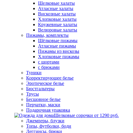
Шелковые халаты
Атласные халаты
Вискозные халаты
Хлопковые халаты
Кружевные халаты
Велюровые халаты
Пижамы, комплекты
Шёлковые пижамы
Атласные пижамы
Пижамы из вискозы
Хлопковые пижамы
с шортами
с брюками
Туники
Корректирующее белье
Эротическое белье
Бюстгальтеры
Трусы
Бесшовное белье
Перчатки, маски
Подарочная упаковка
Шелковые сорочки от 1290 руб.
Джемперы, блузки
Топы, футболки, боди
Леггинсы, брюки