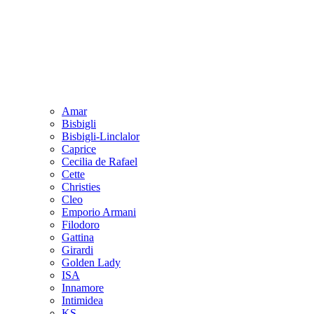
Amar
Bisbigli
Bisbigli-Linclalor
Caprice
Cecilia de Rafael
Cette
Christies
Cleo
Emporio Armani
Filodoro
Gattina
Girardi
Golden Lady
ISA
Innamore
Intimidea
KS