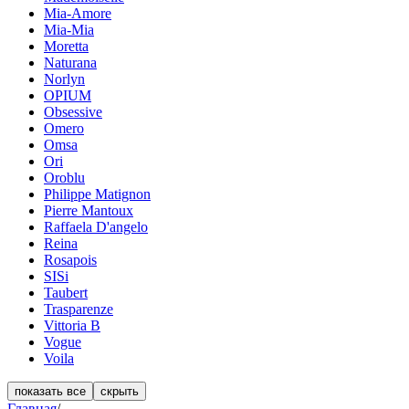
Mia-Amore
Mia-Mia
Moretta
Naturana
Norlyn
OPIUM
Obsessive
Omero
Omsa
Ori
Oroblu
Philippe Matignon
Pierre Mantoux
Raffaela D'angelo
Reina
Rosapois
SISi
Taubert
Trasparenze
Vittoria B
Vogue
Voila
показать все
скрыть
Главная
/