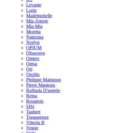
Levante
Lorin
Mademoiselle
Mia-Amore
Mia-Mia
Moretta
Naturana
Norlyn
OPIUM
Obsessive
Omero
Omsa
Ori
Oroblu
Philippe Matignon
Pierre Mantoux
Raffaela D'angelo
Reina
Rosapois
SISi
Taubert
Trasparenze
Vittoria B
Vogue