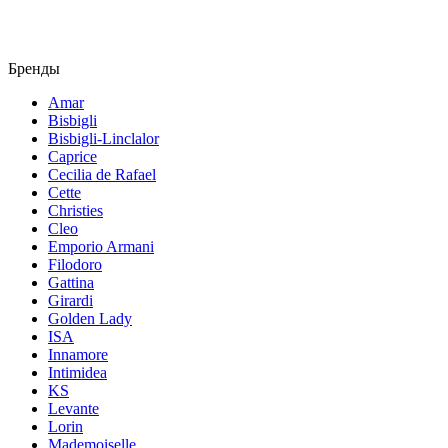
Бренды
Amar
Bisbigli
Bisbigli-Linclalor
Caprice
Cecilia de Rafael
Cette
Christies
Cleo
Emporio Armani
Filodoro
Gattina
Girardi
Golden Lady
ISA
Innamore
Intimidea
KS
Levante
Lorin
Mademoiselle