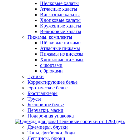
Шелковые халаты
Атласные халаты
Вискозные халаты
Хлопковые халаты
Кружевные халаты
Велюровые халаты
Пижамы, комплекты
Шёлковые пижамы
Атласные пижамы
Пижамы из вискозы
Хлопковые пижамы
с шортами
с брюками
Туники
Корректирующее белье
Эротическое белье
Бюстгальтеры
Трусы
Бесшовное белье
Перчатки, маски
Подарочная упаковка
Шелковые сорочки от 1290 руб.
Джемперы, блузки
Топы, футболки, боди
Леггинсы, брюки