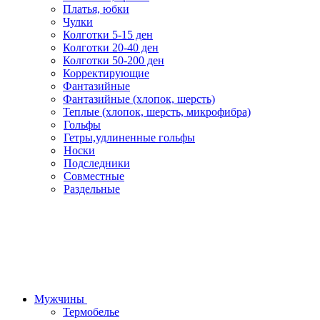
Платья, юбки
Чулки
Колготки 5-15 ден
Колготки 20-40 ден
Колготки 50-200 ден
Корректирующие
Фантазийные
Фантазийные (хлопок, шерсть)
Теплые (хлопок, шерсть, микрофибра)
Гольфы
Гетры,удлиненные гольфы
Носки
Подследники
Совместные
Раздельные
Мужчины
Термобелье