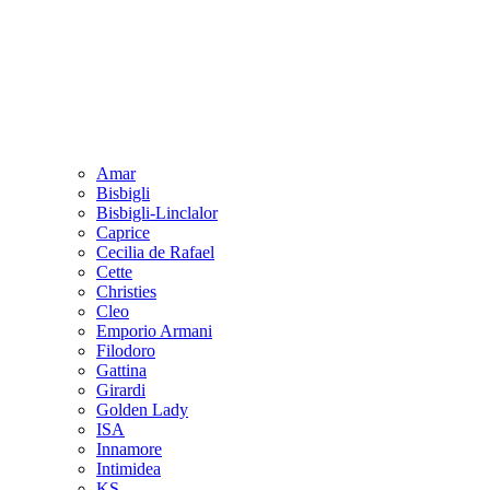
Amar
Bisbigli
Bisbigli-Linclalor
Caprice
Cecilia de Rafael
Cette
Christies
Cleo
Emporio Armani
Filodoro
Gattina
Girardi
Golden Lady
ISA
Innamore
Intimidea
KS