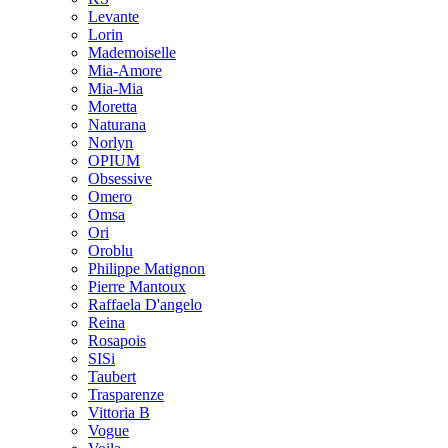
Levante
Lorin
Mademoiselle
Mia-Amore
Mia-Mia
Moretta
Naturana
Norlyn
OPIUM
Obsessive
Omero
Omsa
Ori
Oroblu
Philippe Matignon
Pierre Mantoux
Raffaela D'angelo
Reina
Rosapois
SISi
Taubert
Trasparenze
Vittoria B
Vogue