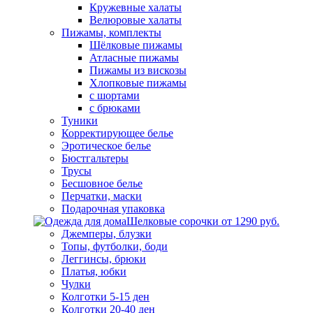
Кружевные халаты
Велюровые халаты
Пижамы, комплекты
Шёлковые пижамы
Атласные пижамы
Пижамы из вискозы
Хлопковые пижамы
с шортами
с брюками
Туники
Корректирующее белье
Эротическое белье
Бюстгальтеры
Трусы
Бесшовное белье
Перчатки, маски
Подарочная упаковка
Шелковые сорочки от 1290 руб.
Джемперы, блузки
Топы, футболки, боди
Леггинсы, брюки
Платья, юбки
Чулки
Колготки 5-15 ден
Колготки 20-40 ден