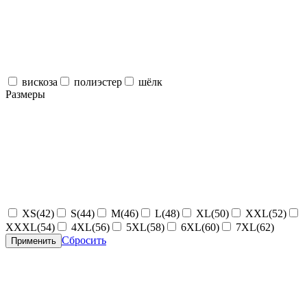
вискоза
полиэстер
шёлк
Размеры
XS(42)
S(44)
M(46)
L(48)
XL(50)
XXL(52)
XXXL(54)
4XL(56)
5XL(58)
6XL(60)
7XL(62)
Сбросить
Применить