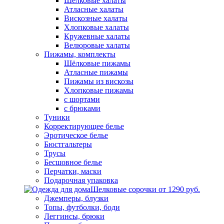
Шелковые халаты
Атласные халаты
Вискозные халаты
Хлопковые халаты
Кружевные халаты
Велюровые халаты
Пижамы, комплекты
Шёлковые пижамы
Атласные пижамы
Пижамы из вискозы
Хлопковые пижамы
с шортами
с брюками
Туники
Корректирующее белье
Эротическое белье
Бюстгальтеры
Трусы
Бесшовное белье
Перчатки, маски
Подарочная упаковка
Шелковые сорочки от 1290 руб.
Джемперы, блузки
Топы, футболки, боди
Леггинсы, брюки