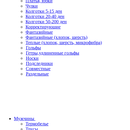
Платья, юбки
Чулки
Колготки 5-15 ден
Колготки 20-40 ден
Колготки 50-200 ден
Корректирующие
Фантазийные
Фантазийные (хлопок, шерсть)
Теплые (хлопок, шерсть, микрофибра)
Гольфы
Гетры,удлиненные гольфы
Носки
Подследники
Совместные
Раздельные
Мужчины
Термобелье
Трусы