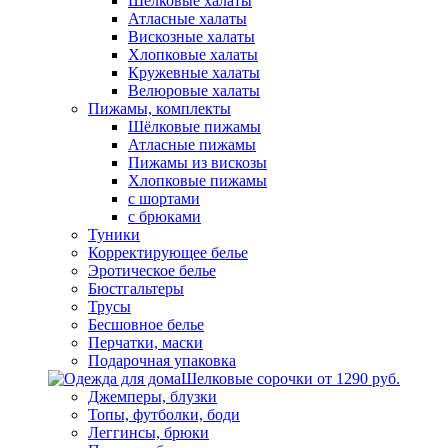
Шелковые халаты
Атласные халаты
Вискозные халаты
Хлопковые халаты
Кружевные халаты
Велюровые халаты
Пижамы, комплекты
Шёлковые пижамы
Атласные пижамы
Пижамы из вискозы
Хлопковые пижамы
с шортами
с брюками
Туники
Корректирующее белье
Эротическое белье
Бюстгальтеры
Трусы
Бесшовное белье
Перчатки, маски
Подарочная упаковка
Шелковые сорочки от 1290 руб.
Джемперы, блузки
Топы, футболки, боди
Леггинсы, брюки