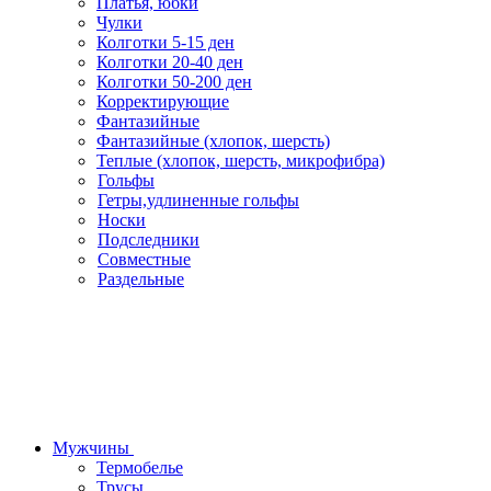
Платья, юбки
Чулки
Колготки 5-15 ден
Колготки 20-40 ден
Колготки 50-200 ден
Корректирующие
Фантазийные
Фантазийные (хлопок, шерсть)
Теплые (хлопок, шерсть, микрофибра)
Гольфы
Гетры,удлиненные гольфы
Носки
Подследники
Совместные
Раздельные
Мужчины
Термобелье
Трусы