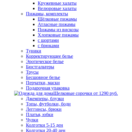
Кружевные халаты
Велюровые халаты
Пижамы, комплекты
Шёлковые пижамы
Атласные пижамы
Пижамы из вискозы
Хлопковые пижамы
с шортами
с брюками
Туники
Корректирующее белье
Эротическое белье
Бюстгальтеры
Трусы
Бесшовное белье
Перчатки, маски
Подарочная упаковка
Шелковые сорочки от 1290 руб.
Джемперы, блузки
Топы, футболки, боди
Леггинсы, брюки
Платья, юбки
Чулки
Колготки 5-15 ден
Колготки 20-40 ден