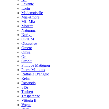
Levante
Lorin
Mademoiselle
Mia-Amore
Mia-Mia
Moretta
Naturana
Norlyn
OPIUM
Obsessive
Omero
Omsa
Ori
Oroblu
Philippe Matignon
Pierre Mantoux
Raffaela D'angelo
Reina
Rosapois
SISi
Taubert
Trasparenze
Vittoria B
Vogue