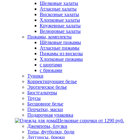
Шелковые халаты
Атласные халаты
Вискозные халаты
Хлопковые халаты
Кружевные халаты
Велюровые халаты
Пижамы, комплекты
Шёлковые пижамы
Атласные пижамы
Пижамы из вискозы
Хлопковые пижамы
с шортами
с брюками
Туники
Корректирующее белье
Эротическое белье
Бюстгальтеры
Трусы
Бесшовное белье
Перчатки, маски
Подарочная упаковка
Шелковые сорочки от 1290 руб.
Джемперы, блузки
Топы, футболки, боди
Леггинсы, брюки