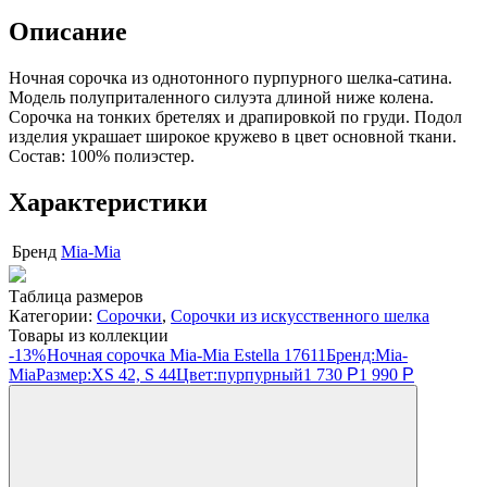
Описание
Ночная сорочка из однотонного пурпурного шелка-сатина.
Модель полуприталенного силуэта длиной ниже колена.
Сорочка на тонких бретелях и драпировкой по груди. Подол
изделия украшает широкое кружево в цвет основной ткани.
Состав: 100% полиэстер.
Характеристики
Бренд
Mia-Mia
Таблица размеров
Категории:
Сорочки
,
Сорочки из искусственного шелка
Товары из коллекции
-13%
Ночная сорочка Mia-Mia Estella 17611
Бренд:
Mia-
Mia
Размер:
XS 42, S 44
Цвет:
пурпурный
1 730
Р
1 990
Р