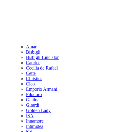
Amar
Bisbigli
Bisbigli-Linclalor
Caprice
Cecilia de Rafael
Cette
Christies
Cleo
Emporio Armani
Filodoro
Gattina
Girardi
Golden Lady
ISA
Innamore
Intimidea
KS