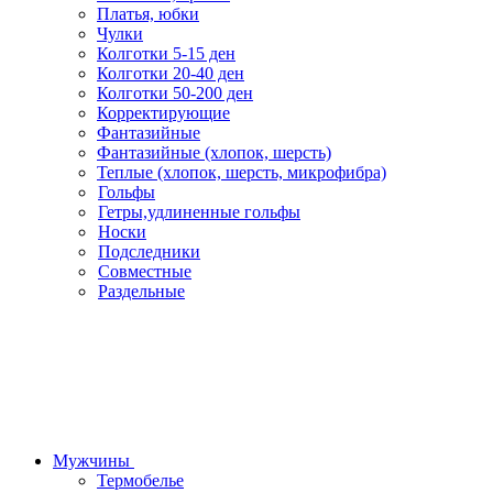
Платья, юбки
Чулки
Колготки 5-15 ден
Колготки 20-40 ден
Колготки 50-200 ден
Корректирующие
Фантазийные
Фантазийные (хлопок, шерсть)
Теплые (хлопок, шерсть, микрофибра)
Гольфы
Гетры,удлиненные гольфы
Носки
Подследники
Совместные
Раздельные
Мужчины
Термобелье